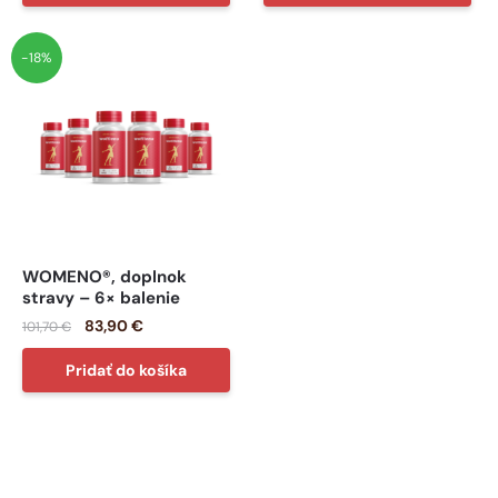
-18%
WOMENO®, doplnok
stravy – 6× balenie
83,90
€
101,70
€
Pridať do košíka