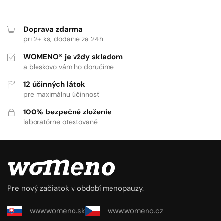
Doprava zdarma
pri 2+ ks, dodanie za 24h
WOMENO® je vždy skladom
a bleskovo vám ho doručíme
12 účinných látok
pre maximálnu účinnosť
100% bezpečné zloženie
laboratórne otestované
Pre nový začiatok v období menopauzy.
www.womeno.sk
www.womeno.cz